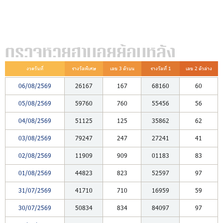
ตรวจหวยฮานอยย้อนหลัง
งวดวันที่
รางวัลพิเศษ
เลข 3 ตัวบน
รางวัลที่ 1
เลข 2 ตัวล่าง
06/08/2569
26167
167
68160
60
05/08/2569
59760
760
55456
56
04/08/2569
51125
125
35862
62
03/08/2569
79247
247
27241
41
02/08/2569
11909
909
01183
83
01/08/2569
44823
823
52597
97
31/07/2569
41710
710
16959
59
30/07/2569
50834
834
84097
97