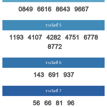
0849 6616 8643 9667
รางวัลที่ 5
1193 4107 4282 4751 6778
8772
รางวัลที่ 6
143 691 937
รางวัลที่ 7
56 66 81 96