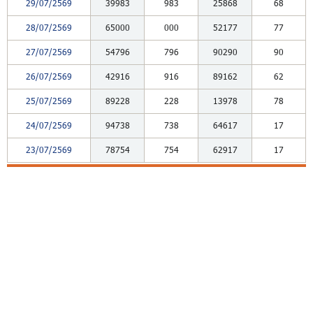
29/07/2569
39983
983
25868
68
28/07/2569
65000
000
52177
77
27/07/2569
54796
796
90290
90
26/07/2569
42916
916
89162
62
25/07/2569
89228
228
13978
78
24/07/2569
94738
738
64617
17
23/07/2569
78754
754
62917
17