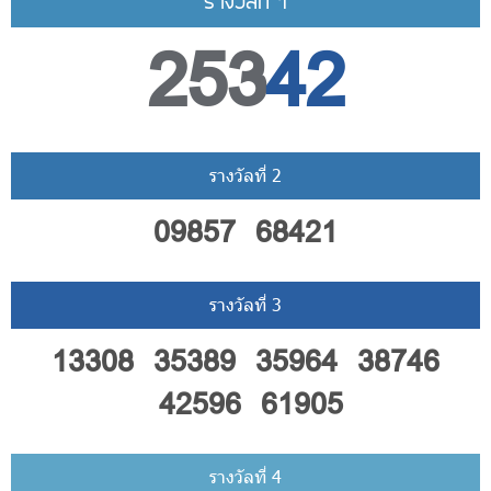
รางวัลที่ 1
253
42
รางวัลที่ 2
09857 68421
รางวัลที่ 3
13308 35389 35964 38746
42596 61905
รางวัลที่ 4