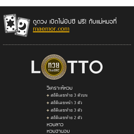
ดูดวง เปิดไพ่ยิปซี ฟรี! กับแม่หมอที่
maemor.com
วิเคราะห์หวย
สถิติเลขท้าย 3 ตัวบน
สถิติเลขหน้า 3 ตัว
สถิติเลขท้าย 3 ตัว
สถิติเลขท้าย 2 ตัว
หวยลาว
หวยฮานอย