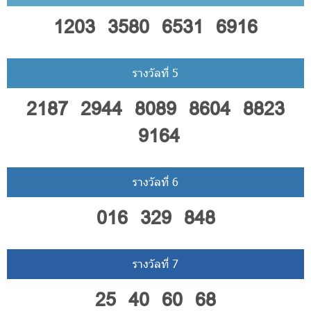
1203 3580 6531 6916
รางวัลที่ 5
2187 2944 8089 8604 8823
9164
รางวัลที่ 6
016 329 848
รางวัลที่ 7
25 40 60 68