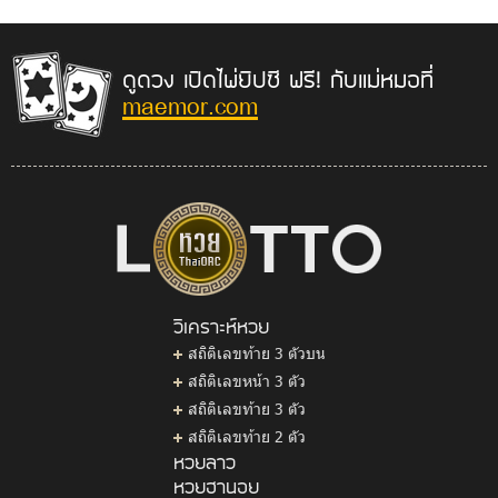
ดูดวง เปิดไพ่ยิปซี ฟรี! กับแม่หมอที่
maemor.com
วิเคราะห์หวย
สถิติเลขท้าย 3 ตัวบน
สถิติเลขหน้า 3 ตัว
สถิติเลขท้าย 3 ตัว
สถิติเลขท้าย 2 ตัว
หวยลาว
หวยฮานอย