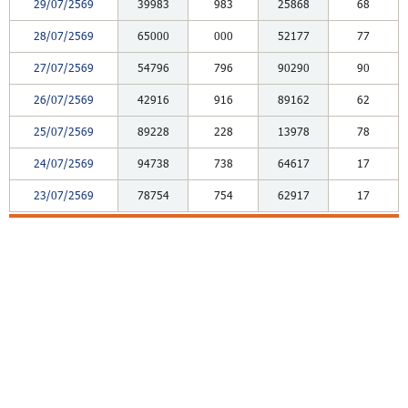
29/07/2569
39983
983
25868
68
28/07/2569
65000
000
52177
77
27/07/2569
54796
796
90290
90
26/07/2569
42916
916
89162
62
25/07/2569
89228
228
13978
78
24/07/2569
94738
738
64617
17
23/07/2569
78754
754
62917
17