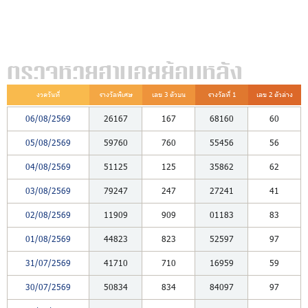
ตรวจหวยฮานอยย้อนหลัง
งวดวันที่
รางวัลพิเศษ
เลข 3 ตัวบน
รางวัลที่ 1
เลข 2 ตัวล่าง
06/08/2569
26167
167
68160
60
05/08/2569
59760
760
55456
56
04/08/2569
51125
125
35862
62
03/08/2569
79247
247
27241
41
02/08/2569
11909
909
01183
83
01/08/2569
44823
823
52597
97
31/07/2569
41710
710
16959
59
30/07/2569
50834
834
84097
97