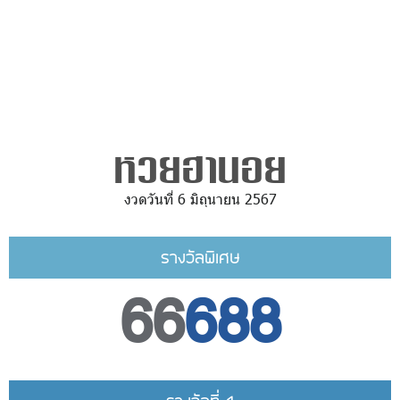
หวยฮานอย
งวดวันที่ 6 มิถุนายน 2567
รางวัลพิเศษ
66
688