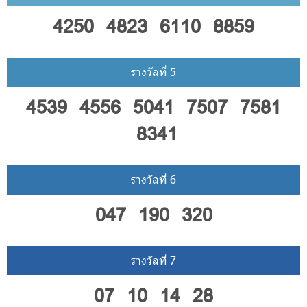
4250 4823 6110 8859
รางวัลที่ 5
4539 4556 5041 7507 7581
8341
รางวัลที่ 6
047 190 320
รางวัลที่ 7
07 10 14 28