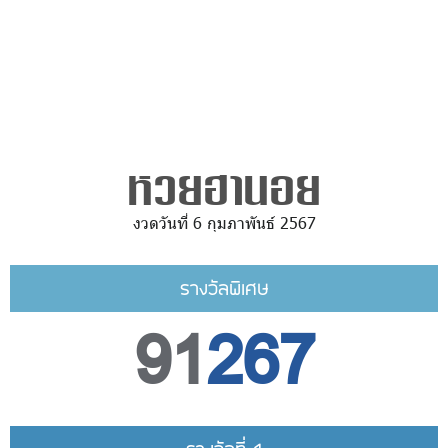
หวยฮานอย
งวดวันที่ 6 กุมภาพันธ์ 2567
รางวัลพิเศษ
91
267