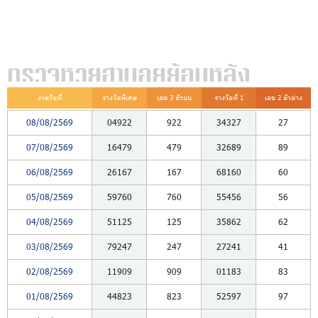
ตรวจหวยฮานอยย้อนหลัง
งวดวันที่
รางวัลพิเศษ
เลข 3 ตัวบน
รางวัลที่ 1
เลข 2 ตัวล่าง
08/08/2569
04922
922
34327
27
07/08/2569
16479
479
32689
89
06/08/2569
26167
167
68160
60
05/08/2569
59760
760
55456
56
04/08/2569
51125
125
35862
62
03/08/2569
79247
247
27241
41
02/08/2569
11909
909
01183
83
01/08/2569
44823
823
52597
97