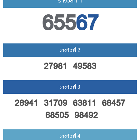
รางวัลที่ 1
655
67
รางวัลที่ 2
27981 49583
รางวัลที่ 3
28941 31709 63811 68457
68505 98492
รางวัลที่ 4