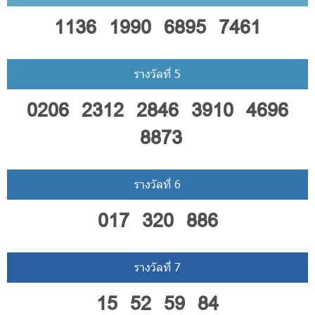
1136 1990 6895 7461
รางวัลที่ 5
0206 2312 2846 3910 4696
8873
รางวัลที่ 6
017 320 886
รางวัลที่ 7
15 52 59 84