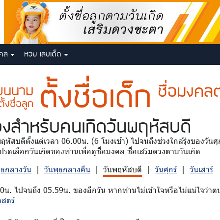
งคล
หวย เลขเด็ด
ตั้งชื่อเด็ก
ชื่อมงคลต
ี่ยนนาม
ตั้งชื่อลูก
วง
สำหรับคนเกิดวันพฤหัสบดี
นพฤหัสบดีตั้งแต่เวลา 06.00น. (6 โมงเช้า) ไปจนถึงช่วงใกล้รุ่งของวัน
รดเลือกวันเกิดของท่านเพื่อดูชื่อมงคล ชื่อเสริมดวงตามวันเกิด
พุธกลางวัน
|
วันพุธกลางคืน
|
วันพฤหัสบดี
|
วันศุกร์
|
วันเสาร์
00น. ไปจนถึง 05.59น. ของอีกวัน หากท่านไม่เข้าใจหรือไม่แน่ใจว่าตน
าสตร์