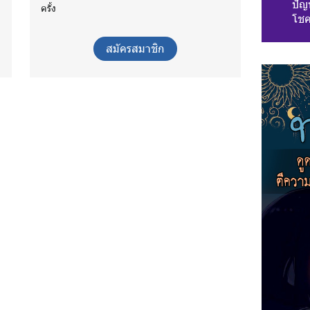
ปัญห
ครั้ง
โชค
สมัครสมาชิก