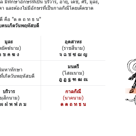
มีทักษาอักษรที่เป็น บริวาร, อายุ, เดช, ศรี, มูละ,
ตา และต้องไม่มีอักษรที่เป็นกาลกิณีโดยเด็ดขาด
ดี คือ "ด ต ถ ท ธ น"
บคนเกิดวันพฤหัสบดี
มูละ
อุตสาหะ
พยัคฆ์นาม)
(ราชสีนาม)
ก ข ค ฆ ง
จ ฉ ช ซ ฌ ญ
มนตรี
มิมหาทักษา
(โสณนาม)
้ที่เกิดวันพฤหัสบดี
ฎ ฏ ฐ ฑ ฒ ณ
บริวาร
กาลกิณี
(มุสิกนาม)
(นาคนาม)
 ผ ฝ พ ฟ ภ ม
ด ต ถ ท ธ น