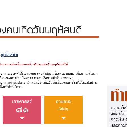
วง
คนเกิดวันพฤหัสบดี
|
ดูทั้งหมด
้สามารถแสดงชื่อมงคลสำหรับคนเกิดวันพฤหัสบดีได้
วยการระบุเพศ ทักษามงคล เลขศาสตร์ หรือเลขอายตนะ เพื่อความสะดวก
ชื่อมงคลตามวันเกิดจะลดลงตามเงื่อนไขที่ท่านกำหนด
ดยการคลิกที่รูปดาว
หน้าชื่อ เพื่อบันทึกชื่อมงคลที่ชอบไว้ในแฟ้มส่วน
ื่อเข้าใช้บริการ
ทำ
เลขศาสตร์
อายตนะ
๘๑
ความพิศ
--ไม่ระบุ--
แต่ละใบ
การเงิน 
และสามา