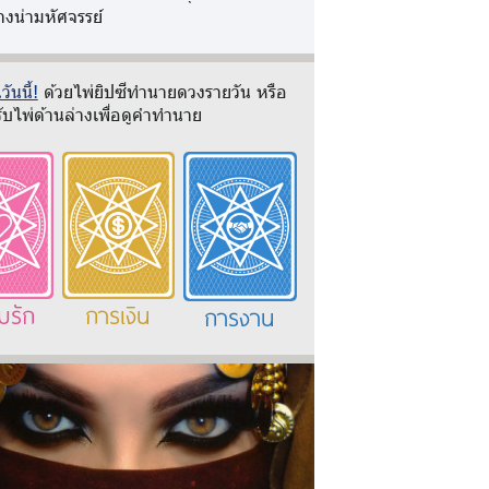
างน่ามหัศจรรย์
ันนี้!
ด้วยไพ่ยิปซีทำนายดวงรายวัน หรือ
ับไพ่ด้านล่างเพื่อดูคำทำนาย
มรัก
การเงิน
การงาน