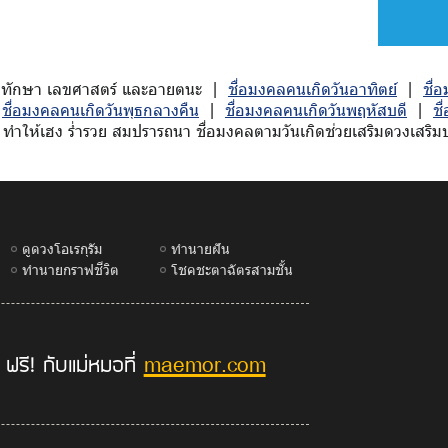
ักมหาทักษา เลขศาสตร์ และอายตนะ |
ชื่อมงคลคนเกิดวันอาทิตย์
|
ชื่
|
ชื่อมงคลคนเกิดวันพุธกลางคืน
|
ชื่อมงคลคนเกิดวันพฤหัสบดี
|
ชื
ทำให้เฮง ร่ำรวย สมปรารถนา ชื่อมงคลตามวันเกิดช่วยเสริมดวงเสริมบาร
ดูดวงโอเรกุรัม
ทำนายฝัน
ทำนายกราฟชีวิต
โชคชะตาฉัตรสามชั้น
maemor.com
 ฟรี! กับแม่หมอที่