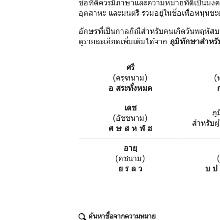
ชื่อที่ดีควรมีภาษาและความหมายที่ดีเป็นมงคล 
อุตสาหะ และมนตรี รวมอยู่ในชื่อเพื่อหนุนชะ
อักษรที่เป็นกาลกิณีสำหรับคนเกิดวันพฤหัสบ
ดูรายละเอียดเพิ่มเติมได้จาก
ภูมิทักษาสำหรั
ศรี
(ครุฑนาม)
(
อ สระทั้งหมด
เดช
ภู
(อัชชนาม)
สำหรับผู
ศ ษ ส ห ฬ ฮ
อายุ
(คชนาม)
ย ร ล ว
บ ป
ค้นหาชื่อจากความหมาย