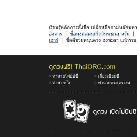
เรียนรู้หลักการตั้งชื่อ เปลี่ยนชื่อตามหล
อังคาร
|
ชื่อมงคลคนเกิดวันพุธกลางวัน
เสาร์
| ชื่อดีช่วยหนุนดวง ส่งชะตา แก้กรรม 
ThaiORC.com
ดูดวงฟรี!
ทำนายไพ่ยิปซี
เสี่ยงเซียมซี
ทำนายชื่อ
ทำนายพระเคราะห์
ดูดวง เปิดไพ่ยิปซี